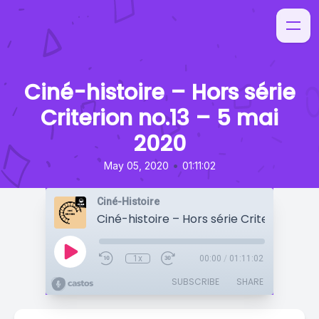
Ciné-histoire – Hors série
Criterion no.13 – 5 mai
2020
•
May 05, 2020
01:11:02
Ciné-Histoire
1x
00:00
/
01:11:02
SUBSCRIBE
SHARE