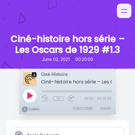
Ciné-histoire hors série –
Les Oscars de 1929 #1.3
•
June 02, 2021
00:20:00
Ciné-Histoire
1x
00:00
/
00:20:00
SUBSCRIBE
SHARE