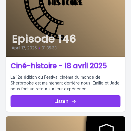
Episode 146
April 17, 2025
•
01:35:33
Ciné-histoire - 18 avril 2025
La 12e édition du Festival cinéma du monde de
Sherbrooke est maintenant derrière nous, Émilie et Jade
nous font un retour sur leur expérience...
Listen