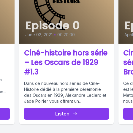
Episode 0
E
June 02, 2021
•
00:20:00
Apri
Ciné-histoire hors série
Ci
– Les Oscars de 1929
sé
#1.3
Bra
s,
Dans ce nouveau hors séries de Ciné-
Ce c
Histoire dédié à la première cérémonie
est l
n...
des Oscars en 1929, Alexandre Leclerc et
Mett
Jade Poirier vous offrent un...
nous 
Listen