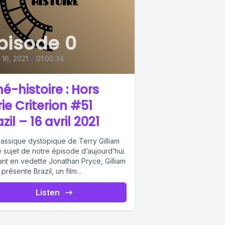
pisode 0
l 16, 2021
•
01:00:34
né-histoire : Hors
rie Criterion #51
zil – 16 avril 2021
lassique dystopique de Terry Gilliam
e sujet de notre épisode d’aujourd’hui.
ant en vedette Jonathan Pryce, Gilliam
présente Brazil, un film...
Listen