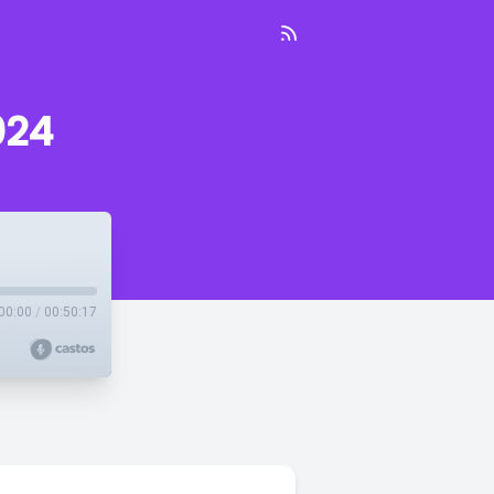
024
00:00
/
00:50:17