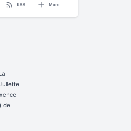
RSS
More
La
Juliette
axence
) de